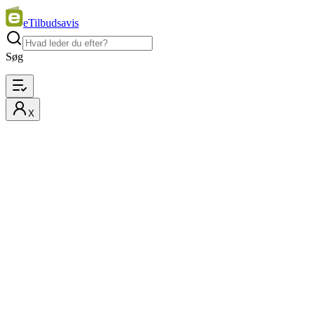
eTilbudsavis
Søg
X