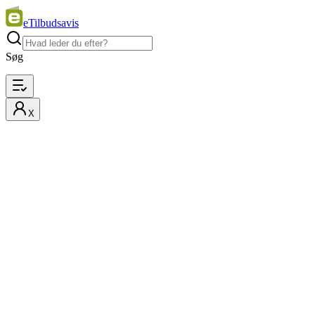
eTilbudsavis
Søg
X