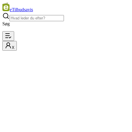
eTilbudsavis
Søg
X