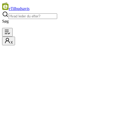
eTilbudsavis
Søg
X