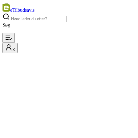
eTilbudsavis
Søg
X