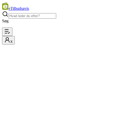
eTilbudsavis
Søg
X