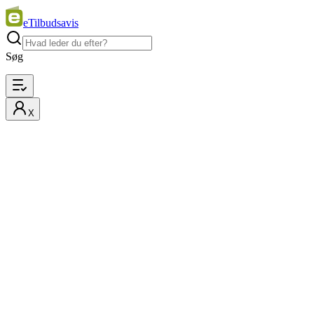
eTilbudsavis
Søg
X