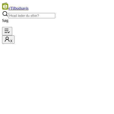
eTilbudsavis
Søg
X