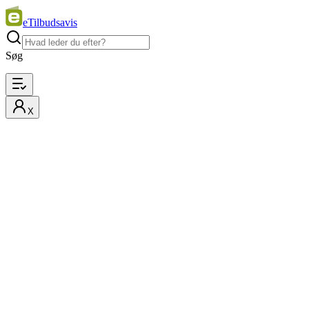
eTilbudsavis
Søg
X