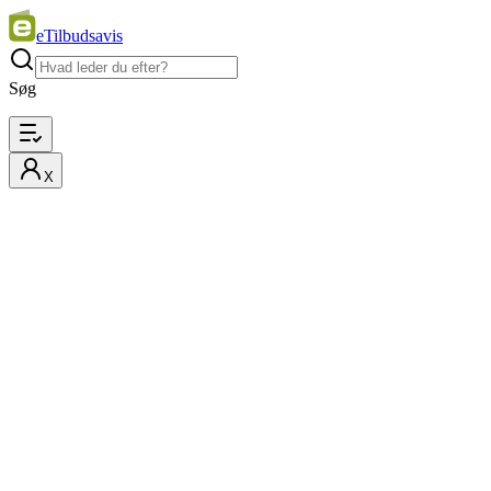
eTilbudsavis
Søg
X