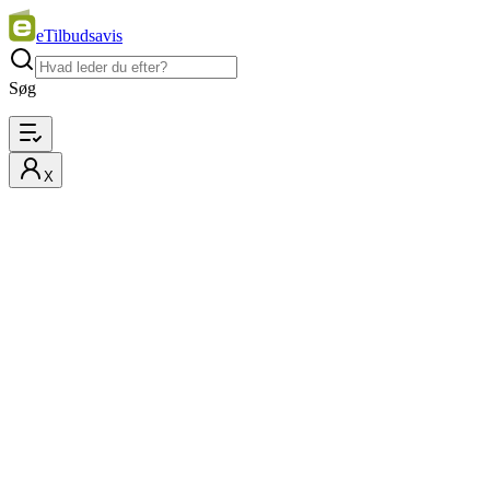
eTilbudsavis
Søg
X