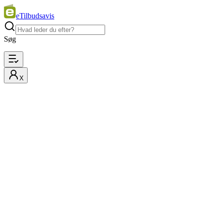
eTilbudsavis
Søg
X