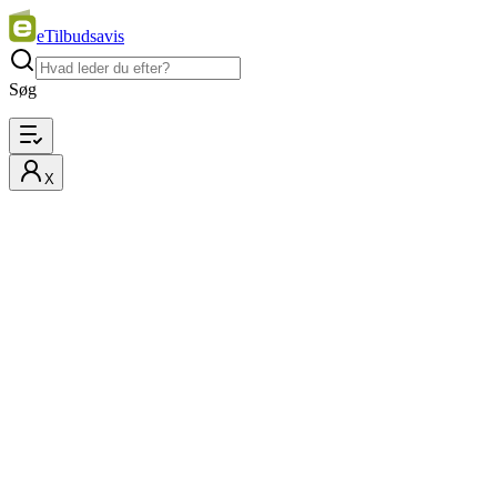
eTilbudsavis
Søg
X