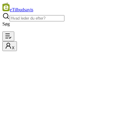
eTilbudsavis
Søg
X