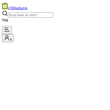
eTilbudsavis
Søg
X