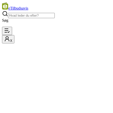
eTilbudsavis
Søg
X