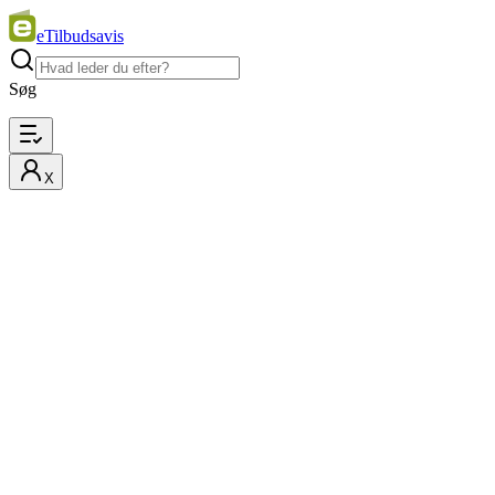
eTilbudsavis
Søg
X