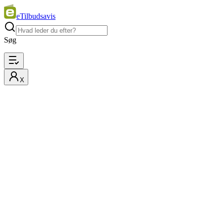
eTilbudsavis
Søg
X