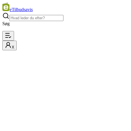
eTilbudsavis
Søg
X