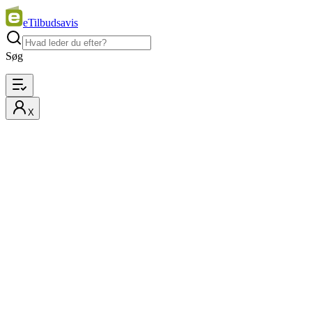
eTilbudsavis
Søg
X