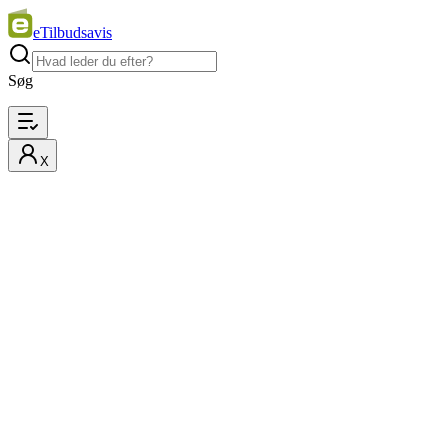
eTilbudsavis
Søg
X