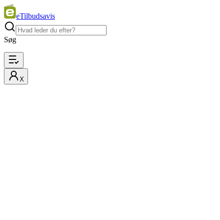
eTilbudsavis
Søg
X