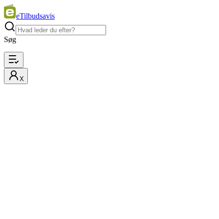
eTilbudsavis
Søg
X