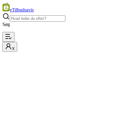
eTilbudsavis
Søg
X