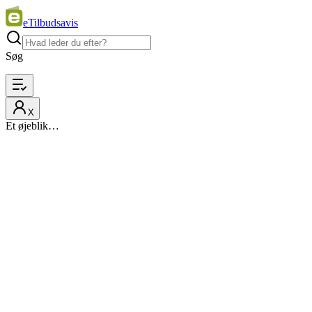
eTilbudsavis
Søg
X
Et øjeblik…