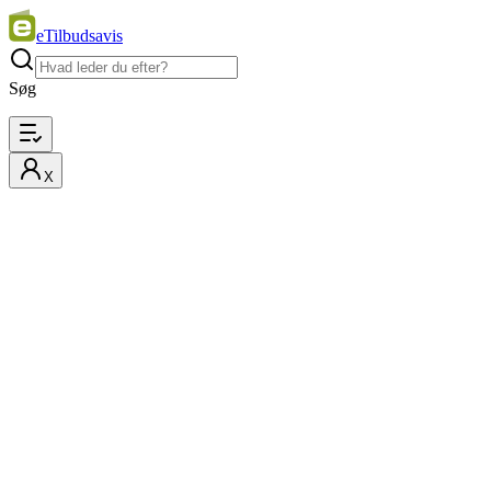
eTilbudsavis
Søg
X