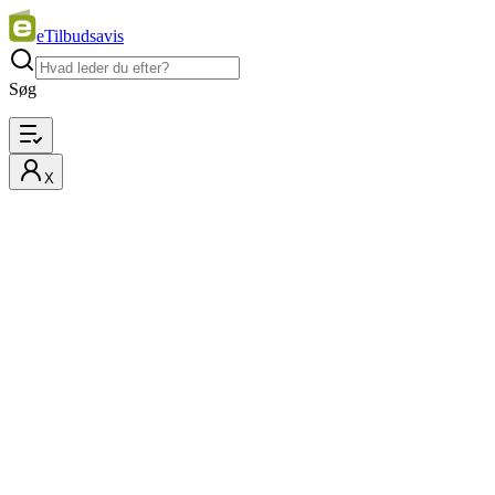
eTilbudsavis
Søg
X