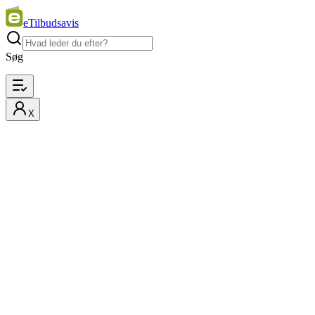
eTilbudsavis
Søg
X