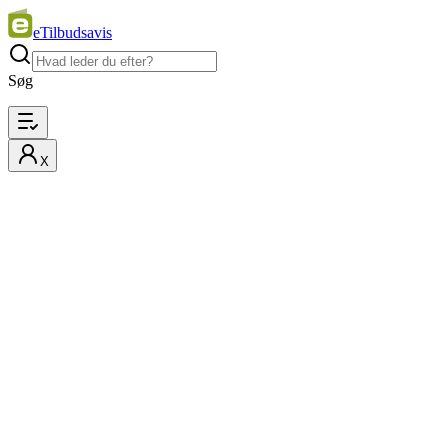
eTilbudsavis
Søg
X