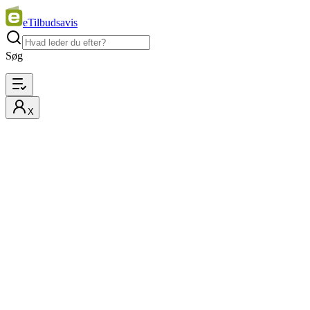
eTilbudsavis
Søg
X