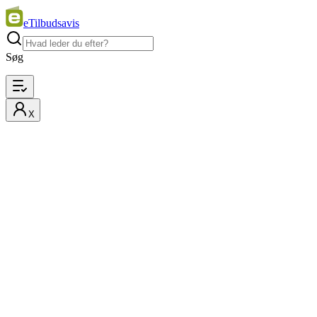
eTilbudsavis
Søg
X