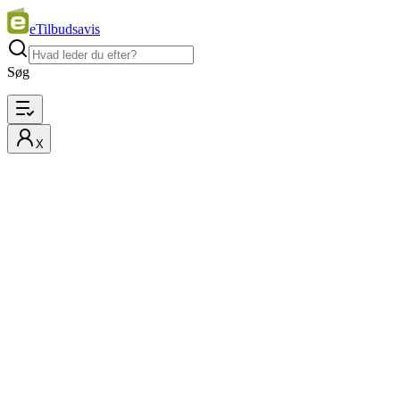
eTilbudsavis
Søg
X