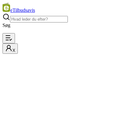
eTilbudsavis
Søg
X