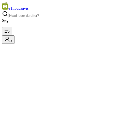
eTilbudsavis
Søg
X