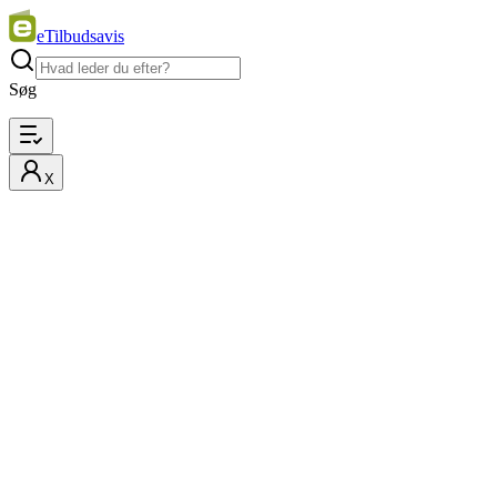
eTilbudsavis
Søg
X