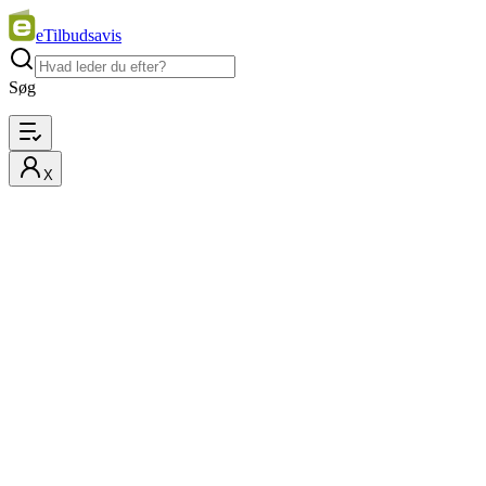
eTilbudsavis
Søg
X