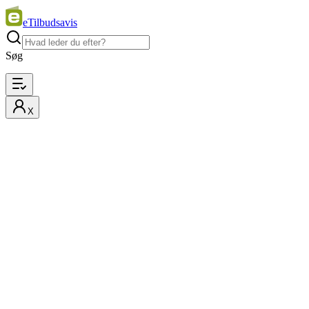
eTilbudsavis
Søg
X