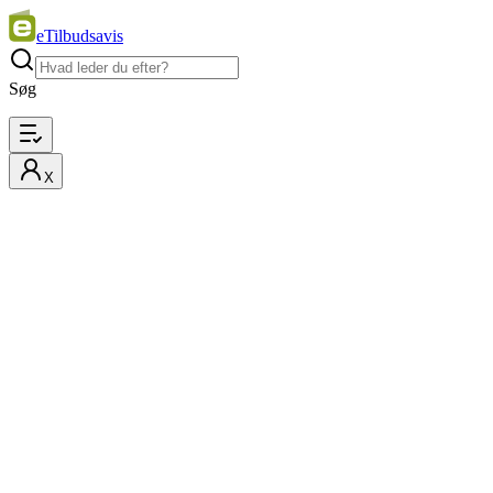
eTilbudsavis
Søg
X