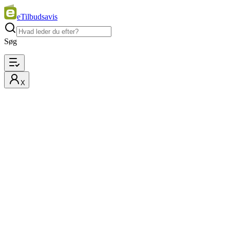
eTilbudsavis
Søg
X