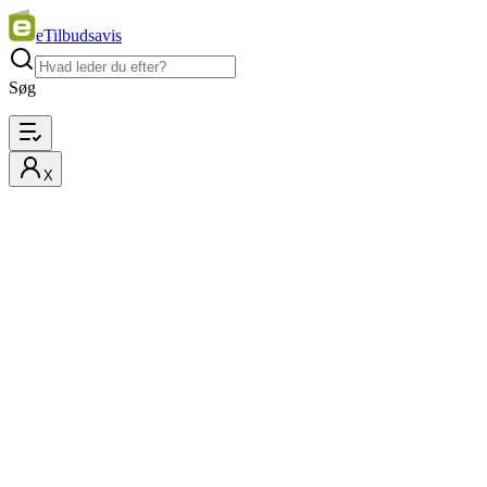
eTilbudsavis
Søg
X