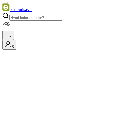
eTilbudsavis
Søg
X