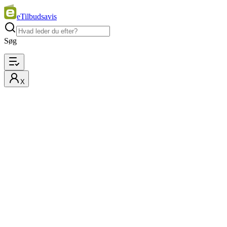
eTilbudsavis
Søg
X