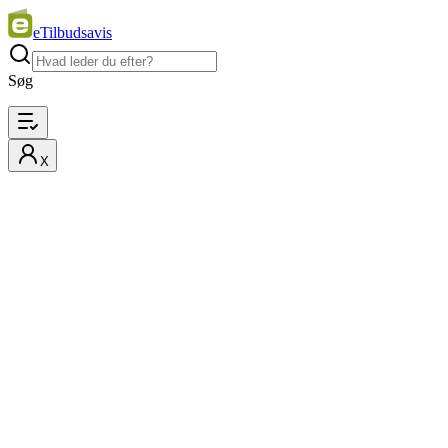
eTilbudsavis
Søg
X