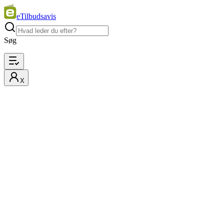
eTilbudsavis
Søg
X