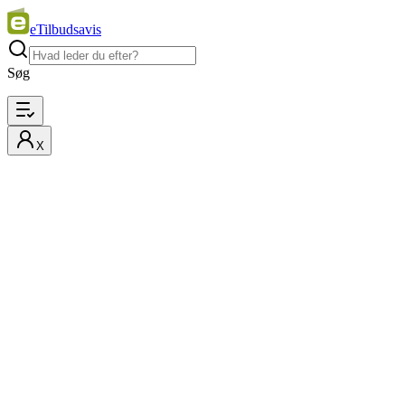
eTilbudsavis
Søg
X