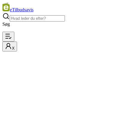
eTilbudsavis
Søg
X