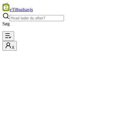
eTilbudsavis
Søg
X