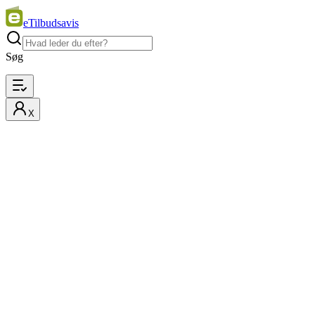
eTilbudsavis
Søg
X