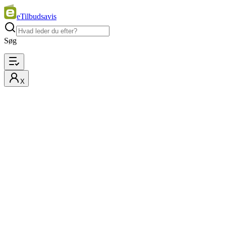
eTilbudsavis
Søg
X