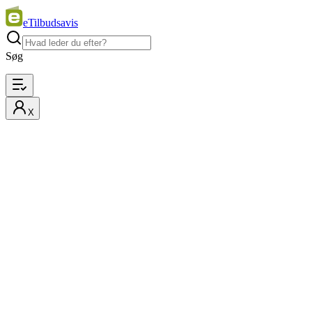
eTilbudsavis
Søg
X